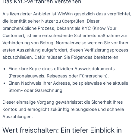
Das KYC-Verfahren verstehen
Als lizenzierter Anbieter ist WinWin gesetzlich dazu verpflichtet,
die Identität seiner Nutzer zu überprüfen. Dieser
branchenübliche Prozess, bekannt als KYC (Know Your
Customer), ist eine entscheidende Sicherheitsmaßnahme zur
Verhinderung von Betrug. Normalerweise werden Sie vor Ihrer
ersten Auszahlung aufgefordert, diesen Verifizierungsprozess
abzuschließen. Dafür müssen Sie Folgendes bereitstellen:
Eine klare Kopie eines offiziellen Ausweisdokuments
(Personalausweis, Reisepass oder Führerschein).
Einen Nachweis Ihrer Adresse, beispielsweise eine aktuelle
Strom- oder Gasrechnung.
Dieser einmalige Vorgang gewährleistet die Sicherheit Ihres
Kontos und ermöglicht zukünftig reibungslose und schnelle
Auszahlungen.
Wert freischalten: Ein tiefer Einblick in