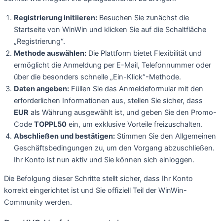
Registrierung initiieren:
Besuchen Sie zunächst die
Startseite von WinWin und klicken Sie auf die Schaltfläche
„Registrierung“.
Methode auswählen:
Die Plattform bietet Flexibilität und
ermöglicht die Anmeldung per E-Mail, Telefonnummer oder
über die besonders schnelle „Ein-Klick“-Methode.
Daten angeben:
Füllen Sie das Anmeldeformular mit den
erforderlichen Informationen aus, stellen Sie sicher, dass
EUR
als Währung ausgewählt ist, und geben Sie den Promo-
Code
TOPPL50
ein, um exklusive Vorteile freizuschalten.
Abschließen und bestätigen:
Stimmen Sie den Allgemeinen
Geschäftsbedingungen zu, um den Vorgang abzuschließen.
Ihr Konto ist nun aktiv und Sie können sich einloggen.
Die Befolgung dieser Schritte stellt sicher, dass Ihr Konto
korrekt eingerichtet ist und Sie offiziell Teil der WinWin-
Community werden.