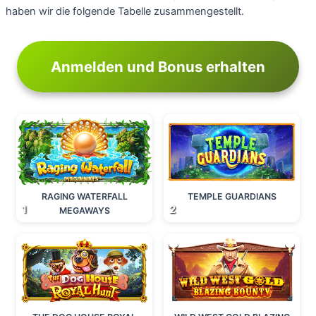
haben wir die folgende Tabelle zusammengestellt.
Anmelden und Bonus erhalten
RAGING WATERFALL
TEMPLE GUARDIANS
1
2
MEGAWAYS