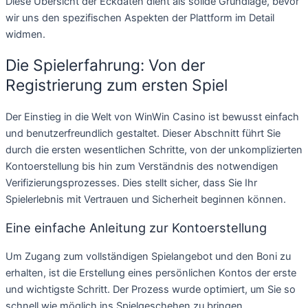
Diese Übersicht der Eckdaten dient als solide Grundlage, bevor
wir uns den spezifischen Aspekten der Plattform im Detail
widmen.
Die Spielerfahrung: Von der
Registrierung zum ersten Spiel
Der Einstieg in die Welt von WinWin Casino ist bewusst einfach
und benutzerfreundlich gestaltet. Dieser Abschnitt führt Sie
durch die ersten wesentlichen Schritte, von der unkomplizierten
Kontoerstellung bis hin zum Verständnis des notwendigen
Verifizierungsprozesses. Dies stellt sicher, dass Sie Ihr
Spielerlebnis mit Vertrauen und Sicherheit beginnen können.
Eine einfache Anleitung zur Kontoerstellung
Um Zugang zum vollständigen Spielangebot und den Boni zu
erhalten, ist die Erstellung eines persönlichen Kontos der erste
und wichtigste Schritt. Der Prozess wurde optimiert, um Sie so
schnell wie möglich ins Spielgeschehen zu bringen.